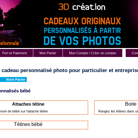
Port et Paiement
Mon Panier
Mon Compte / Créer un compte
Cont
: cadeau personnalisé photo pour particulier et entrepri
Votre Panier
nnalisés bébé
Boite
Attaches tétine
nom de bébé sur l'attache tétine
Rangez les tétines dans u
Tétines bébé