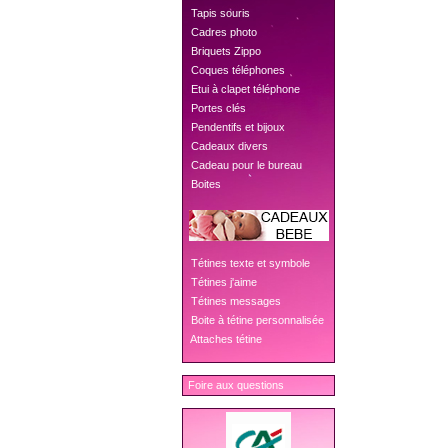
 Tapis souris
 Cadres photo
 Briquets Zippo
 Coques téléphones
 Etui à clapet téléphone
 Portes clés
 Pendentifs et bijoux
 Cadeaux divers
 Cadeau pour le bureau
 Boites
 Tétines texte et symbole
 Tétines j'aime
 Tétines messages
 Boite à tétine personnalisée
 Attaches tétine
Foire aux questions