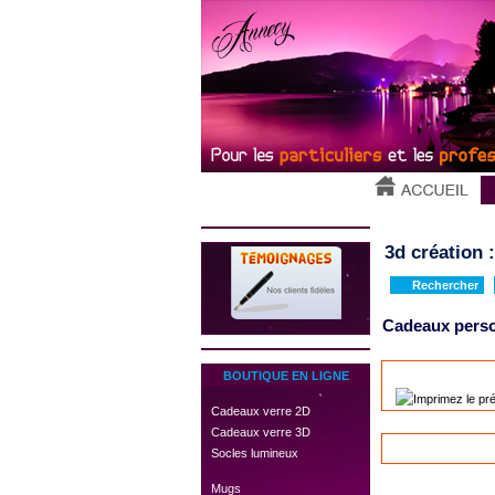
3d création 
Rechercher
Cadeaux perso
BOUTIQUE EN LIGNE
Imprimez le pré
 Cadeaux verre 2D
 Cadeaux verre 3D
 Socles lumineux
 Mugs