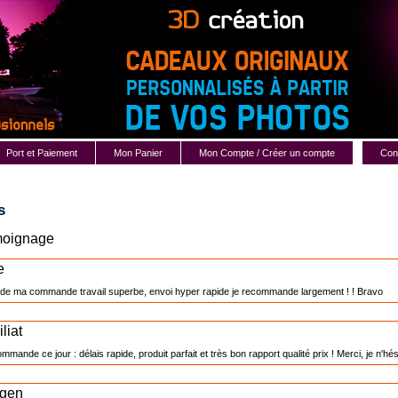
Port et Paiement
Mon Panier
Mon Compte / Créer un compte
Cont
s
moignage
e
 de ma commande travail superbe, envoi hyper rapide je recommande largement ! ! Bravo
liat
mmande ce jour : délais rapide, produit parfait et très bon rapport qualité prix ! Merci, je n'
rgen