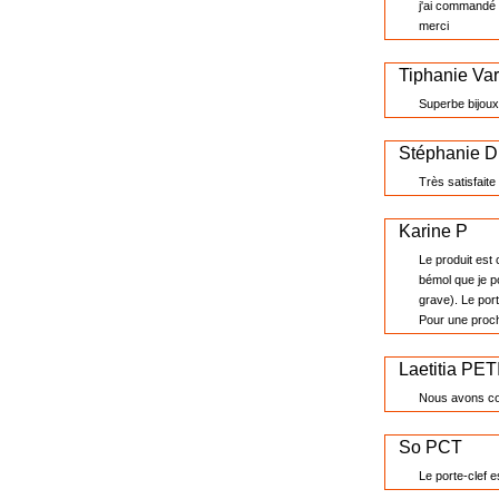
j'ai commandé 
merci
Tiphanie Var
Superbe bijoux
Stéphanie
Très satisfaite
Karine P
Le produit est 
bémol que je po
grave). Le porte
Pour une proch
Laetitia PET
Nous avons co
So PCT
Le porte-clef 