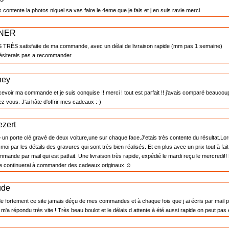
es contente la photos niquel sa vas faire le 4eme que je fais et j en suis ravie merci
LNER
 TRÈS satisfaite de ma commande, avec un délai de livraison rapide (mm pas 1 semaine)
hésiterais pas a recommander
ney
evoir ma commande et je suis conquise !! merci ! tout est parfait !! j'avais comparé beaucoup d
vous. J'ai hâte d'offrir mes cadeaux :-)
ezert
n porte clé gravé de deux voiture,une sur chaque face.J'etais très contente du résultat.Lorsque
 moi par les détails des gravures qui sont très bien réalisés. Et en plus avec un prix tout à fait
mmande par mail qui est patfait. Une livraison très rapide, expédié le mardi reçu le mercredi
 je continuerai à commander des cadeaux originaux ☺
ude
fortement ce site jamais déçu de mes commandes et à chaque fois que j ai écris par mail p
 m'a répondu très vite ! Très beau boulot et le délais d attente à été aussi rapide on peut p