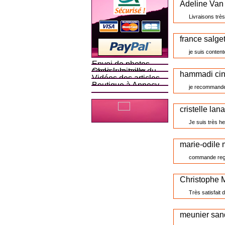
Adeline Van 
Livraisons très
france salge
je suis content
Envoi de photos
Choisir la taille du socle lumineux
hammadi ci
Vidéos des articles
Boutique à Annecy
je recommande 
cristelle lana
Je suis très h
marie-odile 
commande reçue
Christophe 
Très satisfait
meunier san