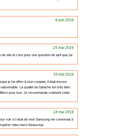
8 juin 2016
25 mai 2016
e site et c'est pour une question de tarif que j'ai
19 mai 2016
 je l'ai offert à mon conjoint, il était encore
 raisonnable. La qualité de l'attache est très bien.
!! Merci pour tout. Je recommande vraiment cette
14 mai 2016
our voir si l etuit de mon Samsung me convenait à
as espérer mieu merci beaucoup