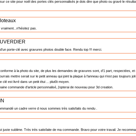
sur ce site pour noël des portes clés personnalisés je dois dire que photo ou gravé le résul
loteaux
 vraiment...n'hésitez pas.
 DUVERDIER
 d'un porte-clé avec gravures photos double face. Rendu top !!! merci.
conforme à la photo du site, de plus les demandes de gravures sont, d'1 part, respectées, et d
urrais mettre serait sur le petit anneau qui joint la plaque à l'anneau qui n'est pas toujours jo
 clé est livré dans un petit étui ... plutôt moyen.
aine commande d'article personnalisé, j'opterai de nouveau pour 3d creation.
IN
mmandé un cadre verre d nous sommes très satisfaits du rendu .
est juste sublime. Très très satisfaite de ma commande. Bravo pour votre travail. Je recomm