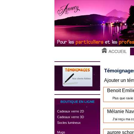
Témoignage
Ajouter un té
Benoit Emili
Plus que ravie
BOUTIQUE EN LIGNE
Mélanie Navi
 Cadeaux verre 2D
 Cadeaux verre 3D
J'ai reçu ma co
 Socles lumineux
aurore scho
 Mugs