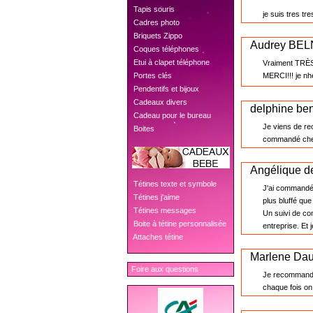
 Tapis souris
je suis tres tr
 Cadres photo
 Briquets Zippo
Audrey BE
 Coques téléphones
 Etui à clapet téléphone
Vraiment TRÈS
 Portes clés
MERCI!!! je n
 Pendentifs et bijoux
 Cadeaux divers
delphine be
 Cadeau pour le bureau
Je viens de rec
 Boites
commandé chez 
Angélique d
 Tétines texte et symbole
J'ai commandé u
 Tétines j'aime
plus bluffé que
 Tétines messages
Un suivi de co
 Boite à tétine personnalisée
entreprise. Et
 Attaches tétine
Marlene Da
Foire aux questions
Je recommande 
chaque fois on