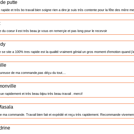
de putte
 rapide et très bo travail bien soigne rien a dire je suis très contente pour la fête des mère 
t
e du coeur il est trés beau je vous en remerçie et pas long pour le recevoir
ndy
se site a 100% tres rapide est la qualité vraiment génial un gros moment d'emotion quand j'ai
ille
eureuse de ma commande,pas déçu du tout....
monville
 rapidement et très beau bijou très beau travail . merci!
Masala
 de ma commande. Travail bien fait et expédié et reçu très rapidement. Recommande vivement
drine